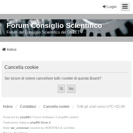
Login
Forum Consiglio Scientifico
Forum del Consiglio Scientifico del DIITET
Indice
Cancella cookie
Sei sicuro di volere cancellare tutti i cookie di questa Board?
Indice
Contattaci
Cancella cookie
Tutti gli orari sono
UTC+02:00
Powered by
phpBB
® Forum Software © phpBB Limited
Traduzione Italiana
phpBB-Store.it
Style
we_universal
created by INVENTEA & v12mike