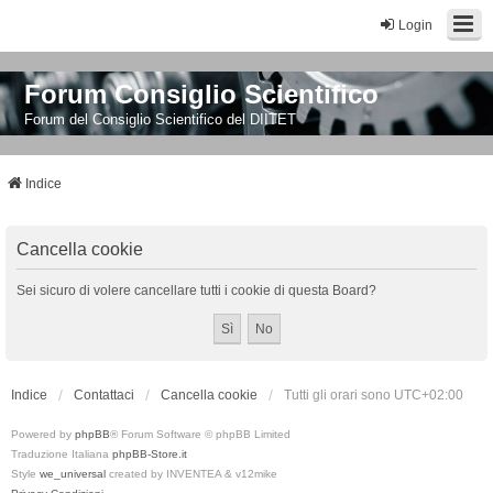
Login
Forum Consiglio Scientifico
Forum del Consiglio Scientifico del DIITET
Indice
Cancella cookie
Sei sicuro di volere cancellare tutti i cookie di questa Board?
Indice
Contattaci
Cancella cookie
Tutti gli orari sono
UTC+02:00
Powered by
phpBB
® Forum Software © phpBB Limited
Traduzione Italiana
phpBB-Store.it
Style
we_universal
created by INVENTEA & v12mike