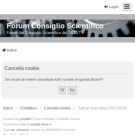
Login
Forum Consiglio Scientifico
Forum del Consiglio Scientifico del DIITET
Indice
Cancella cookie
Sei sicuro di volere cancellare tutti i cookie di questa Board?
Indice
Contattaci
Cancella cookie
Tutti gli orari sono
UTC+02:00
Powered by
phpBB
® Forum Software © phpBB Limited
Traduzione Italiana
phpBB-Store.it
Style
we_universal
created by INVENTEA & v12mike