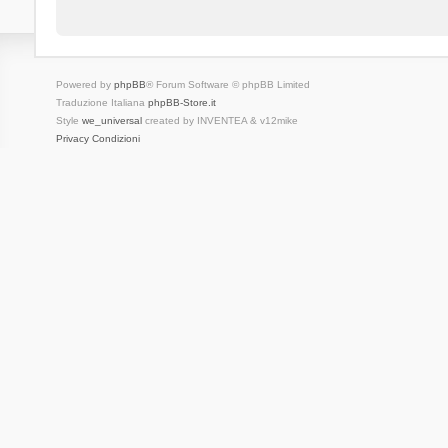
Powered by
phpBB
® Forum Software © phpBB Limited
Traduzione Italiana
phpBB-Store.it
Style
we_universal
created by INVENTEA & v12mike
Privacy
Condizioni