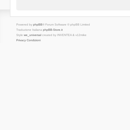
Powered by
phpBB
® Forum Software © phpBB Limited
Traduzione Italiana
phpBB-Store.it
Style
we_universal
created by INVENTEA & v12mike
Privacy
Condizioni