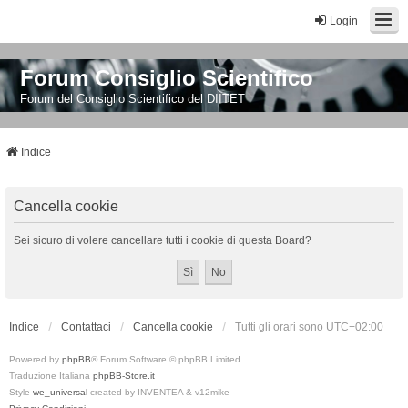
Login
Forum Consiglio Scientifico
Forum del Consiglio Scientifico del DIITET
Indice
Cancella cookie
Sei sicuro di volere cancellare tutti i cookie di questa Board?
Indice
Contattaci
Cancella cookie
Tutti gli orari sono
UTC+02:00
Powered by
phpBB
® Forum Software © phpBB Limited
Traduzione Italiana
phpBB-Store.it
Style
we_universal
created by INVENTEA & v12mike