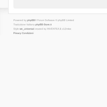
Powered by
phpBB
® Forum Software © phpBB Limited
Traduzione Italiana
phpBB-Store.it
Style
we_universal
created by INVENTEA & v12mike
Privacy
Condizioni