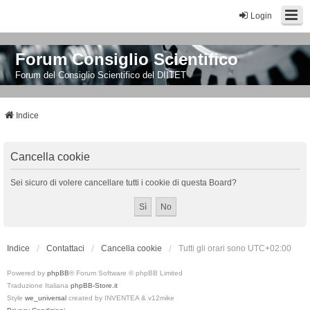
Login
Forum Consiglio Scientifico
Forum del Consiglio Scientifico del DIITET
Indice
Cancella cookie
Sei sicuro di volere cancellare tutti i cookie di questa Board?
Indice
Contattaci
Cancella cookie
Tutti gli orari sono
UTC+02:00
Powered by
phpBB
® Forum Software © phpBB Limited
Traduzione Italiana
phpBB-Store.it
Style
we_universal
created by INVENTEA & v12mike