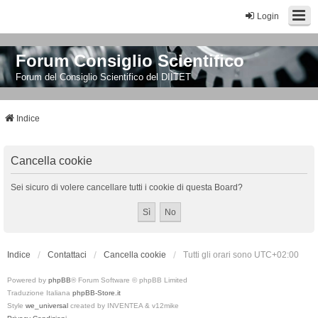
Login
Forum Consiglio Scientifico
Forum del Consiglio Scientifico del DIITET
Indice
Cancella cookie
Sei sicuro di volere cancellare tutti i cookie di questa Board?
Indice
Contattaci
Cancella cookie
Tutti gli orari sono
UTC+02:00
Powered by
phpBB
® Forum Software © phpBB Limited
Traduzione Italiana
phpBB-Store.it
Style
we_universal
created by INVENTEA & v12mike