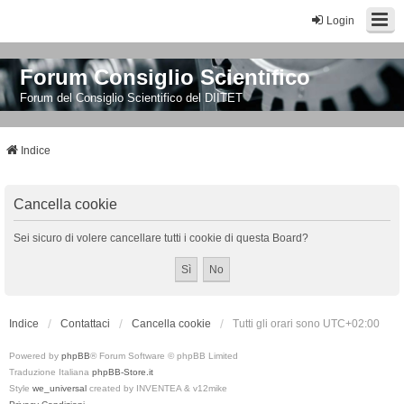
Login
Forum Consiglio Scientifico
Forum del Consiglio Scientifico del DIITET
Indice
Cancella cookie
Sei sicuro di volere cancellare tutti i cookie di questa Board?
Indice
Contattaci
Cancella cookie
Tutti gli orari sono
UTC+02:00
Powered by
phpBB
® Forum Software © phpBB Limited
Traduzione Italiana
phpBB-Store.it
Style
we_universal
created by INVENTEA & v12mike