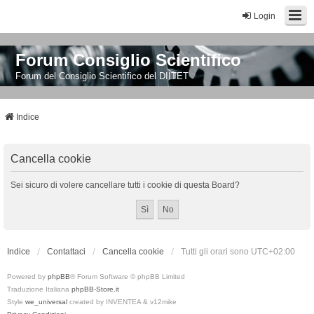
Login
Forum Consiglio Scientifico
Forum del Consiglio Scientifico del DIITET
Indice
Cancella cookie
Sei sicuro di volere cancellare tutti i cookie di questa Board?
Indice
Contattaci
Cancella cookie
Tutti gli orari sono
UTC+02:00
Powered by
phpBB
® Forum Software © phpBB Limited
Traduzione Italiana
phpBB-Store.it
Style
we_universal
created by INVENTEA & v12mike