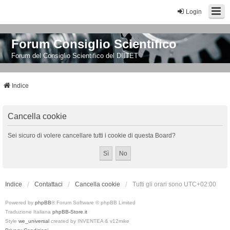
Login
Forum Consiglio Scientifico
Forum del Consiglio Scientifico del DIITET
Indice
Cancella cookie
Sei sicuro di volere cancellare tutti i cookie di questa Board?
Indice
Contattaci
Cancella cookie
Tutti gli orari sono
UTC+02:00
Powered by
phpBB
® Forum Software © phpBB Limited
Traduzione Italiana
phpBB-Store.it
Style
we_universal
created by INVENTEA & v12mike