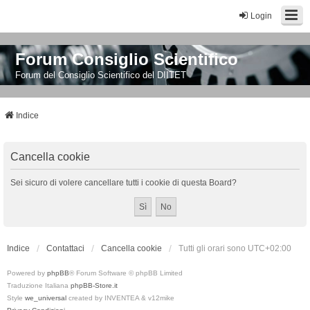
Login
Forum Consiglio Scientifico
Forum del Consiglio Scientifico del DIITET
Indice
Cancella cookie
Sei sicuro di volere cancellare tutti i cookie di questa Board?
Indice
Contattaci
Cancella cookie
Tutti gli orari sono
UTC+02:00
Powered by
phpBB
® Forum Software © phpBB Limited
Traduzione Italiana
phpBB-Store.it
Style
we_universal
created by INVENTEA & v12mike