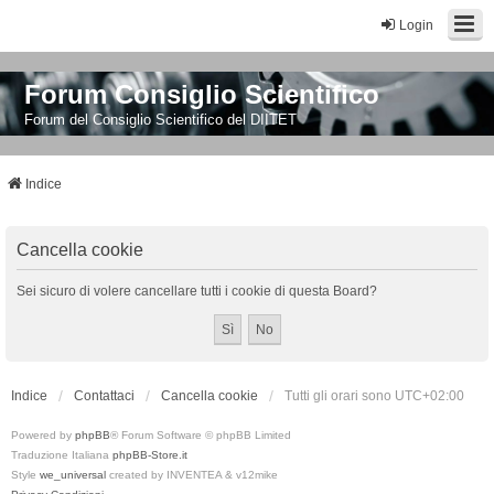
Login
Forum Consiglio Scientifico
Forum del Consiglio Scientifico del DIITET
Indice
Cancella cookie
Sei sicuro di volere cancellare tutti i cookie di questa Board?
Indice
Contattaci
Cancella cookie
Tutti gli orari sono
UTC+02:00
Powered by
phpBB
® Forum Software © phpBB Limited
Traduzione Italiana
phpBB-Store.it
Style
we_universal
created by INVENTEA & v12mike