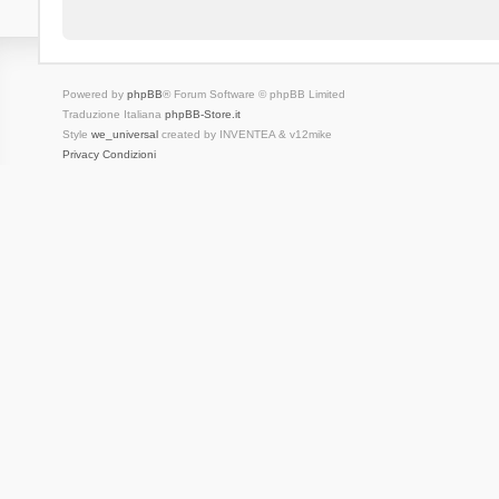
Powered by
phpBB
® Forum Software © phpBB Limited
Traduzione Italiana
phpBB-Store.it
Style
we_universal
created by INVENTEA & v12mike
Privacy
Condizioni