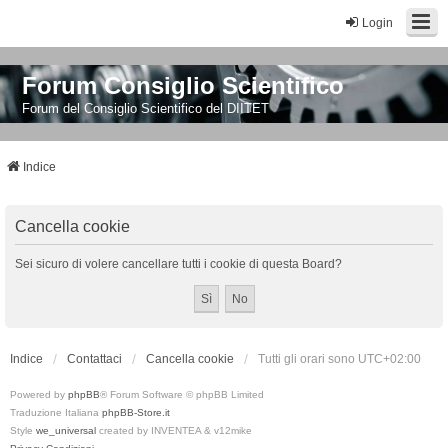
Login
Forum Consiglio Scientifico
Forum del Consiglio Scientifico del DIITET
Indice
Cancella cookie
Sei sicuro di volere cancellare tutti i cookie di questa Board?
Indice
Contattaci
Cancella cookie
Tutti gli orari sono
UTC+02:00
Powered by
phpBB
® Forum Software © phpBB Limited
Traduzione Italiana
phpBB-Store.it
Style
we_universal
created by INVENTEA & v12mike