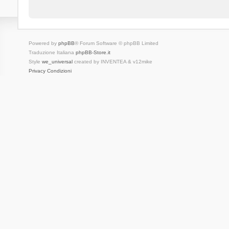
Powered by
phpBB
® Forum Software © phpBB Limited
Traduzione Italiana
phpBB-Store.it
Style
we_universal
created by INVENTEA & v12mike
Privacy
Condizioni