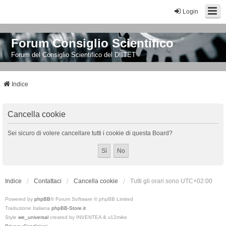
Login
Forum Consiglio Scientifico
Forum del Consiglio Scientifico del DIITET
Indice
Cancella cookie
Sei sicuro di volere cancellare tutti i cookie di questa Board?
Indice
Contattaci
Cancella cookie
Tutti gli orari sono
UTC+02:00
Powered by
phpBB
® Forum Software © phpBB Limited
Traduzione Italiana
phpBB-Store.it
Style
we_universal
created by INVENTEA & v12mike