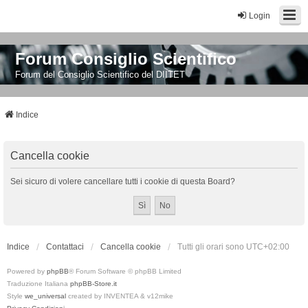
Login
Forum Consiglio Scientifico
Forum del Consiglio Scientifico del DIITET
Indice
Cancella cookie
Sei sicuro di volere cancellare tutti i cookie di questa Board?
Indice
Contattaci
Cancella cookie
Tutti gli orari sono
UTC+02:00
Powered by
phpBB
® Forum Software © phpBB Limited
Traduzione Italiana
phpBB-Store.it
Style
we_universal
created by INVENTEA & v12mike