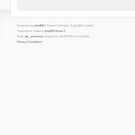
Powered by
phpBB
® Forum Software © phpBB Limited
Traduzione Italiana
phpBB-Store.it
Style
we_universal
created by INVENTEA & v12mike
Privacy
Condizioni