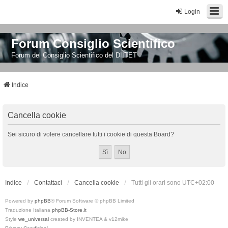
Login
Forum Consiglio Scientifico
Forum del Consiglio Scientifico del DIITET
Indice
Cancella cookie
Sei sicuro di volere cancellare tutti i cookie di questa Board?
Indice
Contattaci
Cancella cookie
Tutti gli orari sono
UTC+02:00
Powered by
phpBB
® Forum Software © phpBB Limited
Traduzione Italiana
phpBB-Store.it
Style
we_universal
created by INVENTEA & v12mike