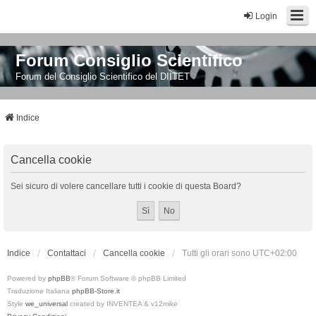
Login
Forum Consiglio Scientifico
Forum del Consiglio Scientifico del DIITET
Indice
Cancella cookie
Sei sicuro di volere cancellare tutti i cookie di questa Board?
Indice
Contattaci
Cancella cookie
Tutti gli orari sono
UTC+02:00
Powered by
phpBB
® Forum Software © phpBB Limited
Traduzione Italiana
phpBB-Store.it
Style
we_universal
created by INVENTEA & v12mike