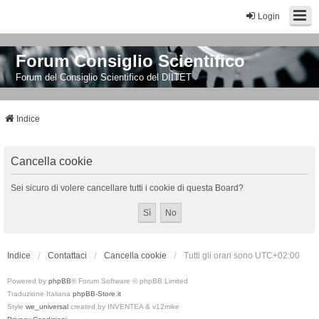
Login
Forum Consiglio Scientifico
Forum del Consiglio Scientifico del DIITET
Indice
Cancella cookie
Sei sicuro di volere cancellare tutti i cookie di questa Board?
Indice
Contattaci
Cancella cookie
Tutti gli orari sono
UTC+02:00
Powered by
phpBB
® Forum Software © phpBB Limited
Traduzione Italiana
phpBB-Store.it
Style
we_universal
created by INVENTEA & v12mike