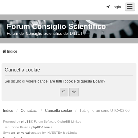
Login
Forum Consiglio Scientifico
Forum del Consiglio Scientifico del DIITET
Indice
Cancella cookie
Sei sicuro di volere cancellare tutti i cookie di questa Board?
Indice
Contattaci
Cancella cookie
Tutti gli orari sono
UTC+02:00
Powered by
phpBB
® Forum Software © phpBB Limited
Traduzione Italiana
phpBB-Store.it
Style
we_universal
created by INVENTEA & v12mike