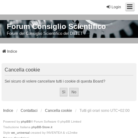
Login
Forum Consiglio Scientifico
Forum del Consiglio Scientifico del DIITET
Indice
Cancella cookie
Sei sicuro di volere cancellare tutti i cookie di questa Board?
Indice
Contattaci
Cancella cookie
Tutti gli orari sono
UTC+02:00
Powered by
phpBB
® Forum Software © phpBB Limited
Traduzione Italiana
phpBB-Store.it
Style
we_universal
created by INVENTEA & v12mike