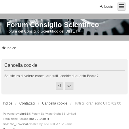
Login
Forum Consiglio Scientifico
Forum del Consiglio Scientifico del DIITET
Indice
Cancella cookie
Sei sicuro di volere cancellare tutti i cookie di questa Board?
Indice
Contattaci
Cancella cookie
Tutti gli orari sono
UTC+02:00
Powered by
phpBB
® Forum Software © phpBB Limited
Traduzione Italiana
phpBB-Store.it
Style
we_universal
created by INVENTEA & v12mike