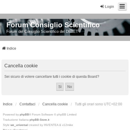
Login
Forum Consiglio Scientifico
Forum del Consiglio Scientifico del DIITET
Indice
Cancella cookie
Sei sicuro di volere cancellare tutti i cookie di questa Board?
Indice
Contattaci
Cancella cookie
Tutti gli orari sono
UTC+02:00
Powered by
phpBB
® Forum Software © phpBB Limited
Traduzione Italiana
phpBB-Store.it
Style
we_universal
created by INVENTEA & v12mike