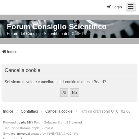
Login
Forum Consiglio Scientifico
Forum del Consiglio Scientifico del DIITET
Indice
Cancella cookie
Sei sicuro di volere cancellare tutti i cookie di questa Board?
Indice
Contattaci
Cancella cookie
Tutti gli orari sono
UTC+02:00
Powered by
phpBB
® Forum Software © phpBB Limited
Traduzione Italiana
phpBB-Store.it
Style
we_universal
created by INVENTEA & v12mike