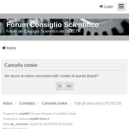
Login
Forum Consiglio Scientifico
Forum del Consiglio Scientifico del DIITET
Indice
Cancella cookie
Sei sicuro di volere cancellare tutti i cookie di questa Board?
Indice
Contattaci
Cancella cookie
Tutti gli orari sono
UTC+02:00
Powered by
phpBB
® Forum Software © phpBB Limited
Traduzione Italiana
phpBB-Store.it
Style
we_universal
created by INVENTEA & v12mike