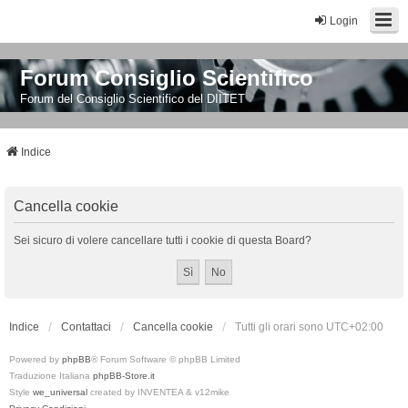
Login
Forum Consiglio Scientifico
Forum del Consiglio Scientifico del DIITET
Indice
Cancella cookie
Sei sicuro di volere cancellare tutti i cookie di questa Board?
Indice
Contattaci
Cancella cookie
Tutti gli orari sono
UTC+02:00
Powered by
phpBB
® Forum Software © phpBB Limited
Traduzione Italiana
phpBB-Store.it
Style
we_universal
created by INVENTEA & v12mike