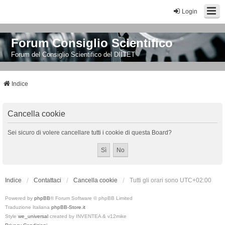
Login
Forum Consiglio Scientifico
Forum del Consiglio Scientifico del DIITET
Indice
Cancella cookie
Sei sicuro di volere cancellare tutti i cookie di questa Board?
Indice
Contattaci
Cancella cookie
Tutti gli orari sono
UTC+02:00
Powered by
phpBB
® Forum Software © phpBB Limited
Traduzione Italiana
phpBB-Store.it
Style
we_universal
created by INVENTEA & v12mike