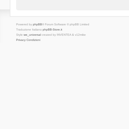
Powered by
phpBB
® Forum Software © phpBB Limited
Traduzione Italiana
phpBB-Store.it
Style
we_universal
created by INVENTEA & v12mike
Privacy
Condizioni