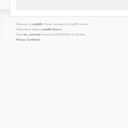
Powered by
phpBB
® Forum Software © phpBB Limited
Traduzione Italiana
phpBB-Store.it
Style
we_universal
created by INVENTEA & v12mike
Privacy
Condizioni