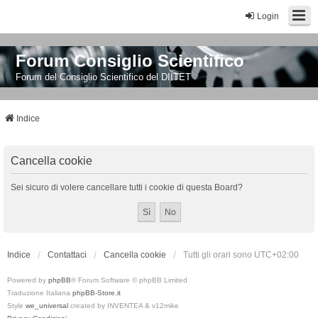
Login
Forum Consiglio Scientifico
Forum del Consiglio Scientifico del DIITET
Indice
Cancella cookie
Sei sicuro di volere cancellare tutti i cookie di questa Board?
Indice
Contattaci
Cancella cookie
Tutti gli orari sono
UTC+02:00
Powered by
phpBB
® Forum Software © phpBB Limited
Traduzione Italiana
phpBB-Store.it
Style
we_universal
created by INVENTEA & v12mike