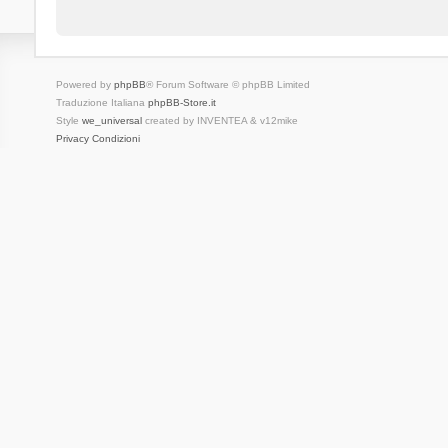
Powered by
phpBB
® Forum Software © phpBB Limited
Traduzione Italiana
phpBB-Store.it
Style
we_universal
created by INVENTEA & v12mike
Privacy
Condizioni