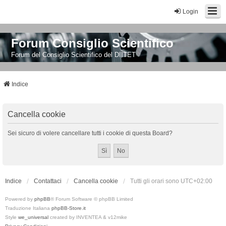
Login
Forum Consiglio Scientifico
Forum del Consiglio Scientifico del DIITET
Indice
Cancella cookie
Sei sicuro di volere cancellare tutti i cookie di questa Board?
Indice
Contattaci
Cancella cookie
Tutti gli orari sono
UTC+02:00
Powered by
phpBB
® Forum Software © phpBB Limited
Traduzione Italiana
phpBB-Store.it
Style
we_universal
created by INVENTEA & v12mike