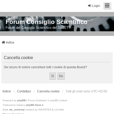
Login
Forum Consiglio Scientifico
Forum del Consiglio Scientifico del DIITET
Indice
Cancella cookie
Sei sicuro di volere cancellare tutti i cookie di questa Board?
Indice
Contattaci
Cancella cookie
Tutti gli orari sono
UTC+02:00
Powered by
phpBB
® Forum Software © phpBB Limited
Traduzione Italiana
phpBB-Store.it
Style
we_universal
created by INVENTEA & v12mike