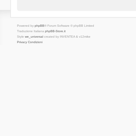
Powered by
phpBB
® Forum Software © phpBB Limited
Traduzione Italiana
phpBB-Store.it
Style
we_universal
created by INVENTEA & v12mike
Privacy
Condizioni