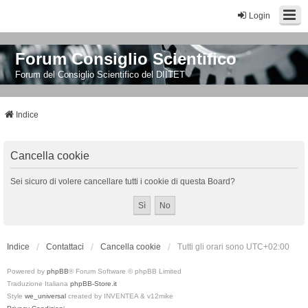
Login
Forum Consiglio Scientifico
Forum del Consiglio Scientifico del DIITET
Indice
Cancella cookie
Sei sicuro di volere cancellare tutti i cookie di questa Board?
Indice
Contattaci
Cancella cookie
Tutti gli orari sono
UTC+02:00
Powered by
phpBB
® Forum Software © phpBB Limited
Traduzione Italiana
phpBB-Store.it
Style
we_universal
created by INVENTEA & v12mike