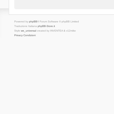
Powered by
phpBB
® Forum Software © phpBB Limited
Traduzione Italiana
phpBB-Store.it
Style
we_universal
created by INVENTEA & v12mike
Privacy
Condizioni