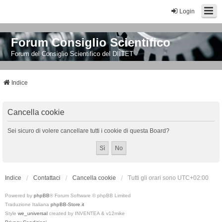
Login
Forum Consiglio Scientifico
Forum del Consiglio Scientifico del DIITET
Indice
Cancella cookie
Sei sicuro di volere cancellare tutti i cookie di questa Board?
Indice
Contattaci
Cancella cookie
Tutti gli orari sono
UTC+02:00
Powered by
phpBB
® Forum Software © phpBB Limited
Traduzione Italiana
phpBB-Store.it
Style
we_universal
created by INVENTEA & v12mike