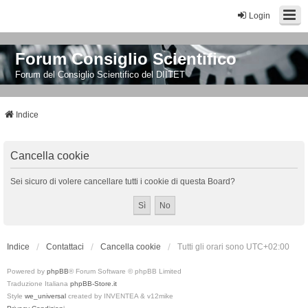
Login
Forum Consiglio Scientifico
Forum del Consiglio Scientifico del DIITET
Indice
Cancella cookie
Sei sicuro di volere cancellare tutti i cookie di questa Board?
Indice
Contattaci
Cancella cookie
Tutti gli orari sono
UTC+02:00
Powered by
phpBB
® Forum Software © phpBB Limited
Traduzione Italiana
phpBB-Store.it
Style
we_universal
created by INVENTEA & v12mike