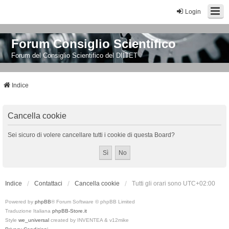
Login
Forum Consiglio Scientifico
Forum del Consiglio Scientifico del DIITET
Indice
Cancella cookie
Sei sicuro di volere cancellare tutti i cookie di questa Board?
Indice
Contattaci
Cancella cookie
Tutti gli orari sono
UTC+02:00
Powered by
phpBB
® Forum Software © phpBB Limited
Traduzione Italiana
phpBB-Store.it
Style
we_universal
created by INVENTEA & v12mike