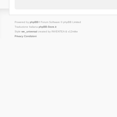
Powered by
phpBB
® Forum Software © phpBB Limited
Traduzione Italiana
phpBB-Store.it
Style
we_universal
created by INVENTEA & v12mike
Privacy
Condizioni