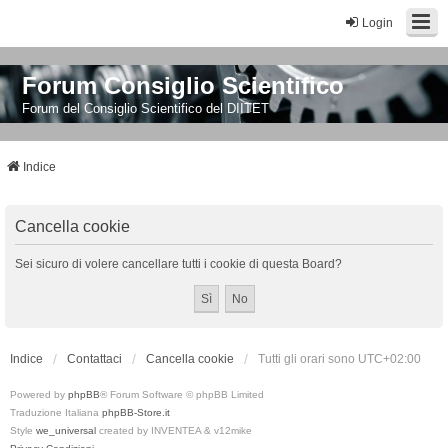
Login
Forum Consiglio Scientifico
Forum del Consiglio Scientifico del DIITET
Indice
Cancella cookie
Sei sicuro di volere cancellare tutti i cookie di questa Board?
Indice
Contattaci
Cancella cookie
Tutti gli orari sono
UTC+02:00
Powered by
phpBB
® Forum Software © phpBB Limited
Traduzione Italiana
phpBB-Store.it
Style
we_universal
created by INVENTEA & v12mike