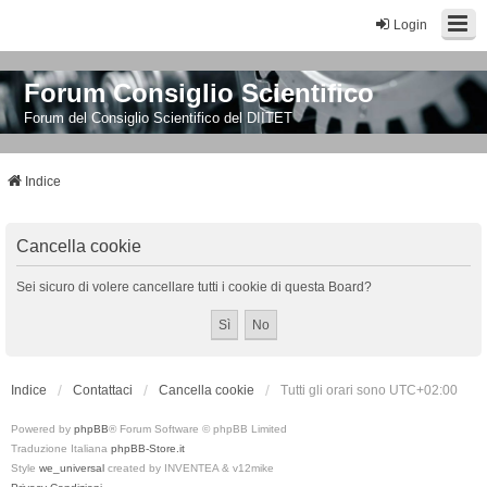
Login
Forum Consiglio Scientifico
Forum del Consiglio Scientifico del DIITET
Indice
Cancella cookie
Sei sicuro di volere cancellare tutti i cookie di questa Board?
Indice
Contattaci
Cancella cookie
Tutti gli orari sono
UTC+02:00
Powered by
phpBB
® Forum Software © phpBB Limited
Traduzione Italiana
phpBB-Store.it
Style
we_universal
created by INVENTEA & v12mike