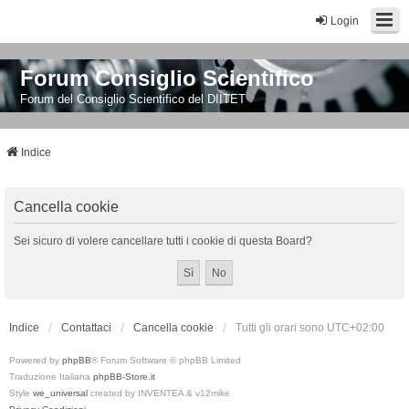
Login
Forum Consiglio Scientifico
Forum del Consiglio Scientifico del DIITET
Indice
Cancella cookie
Sei sicuro di volere cancellare tutti i cookie di questa Board?
Indice
Contattaci
Cancella cookie
Tutti gli orari sono
UTC+02:00
Powered by
phpBB
® Forum Software © phpBB Limited
Traduzione Italiana
phpBB-Store.it
Style
we_universal
created by INVENTEA & v12mike