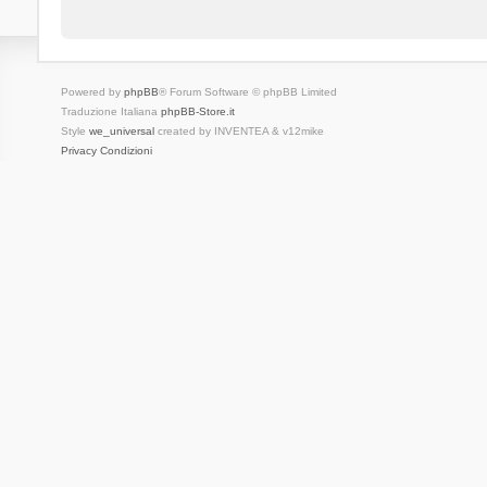
Powered by
phpBB
® Forum Software © phpBB Limited
Traduzione Italiana
phpBB-Store.it
Style
we_universal
created by INVENTEA & v12mike
Privacy
Condizioni