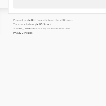
Powered by
phpBB
® Forum Software © phpBB Limited
Traduzione Italiana
phpBB-Store.it
Style
we_universal
created by INVENTEA & v12mike
Privacy
Condizioni