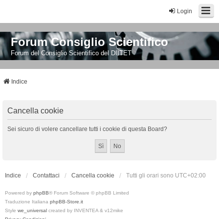
Login
Forum Consiglio Scientifico
Forum del Consiglio Scientifico del DIITET
Indice
Cancella cookie
Sei sicuro di volere cancellare tutti i cookie di questa Board?
Indice
Contattaci
Cancella cookie
Tutti gli orari sono
UTC+02:00
Powered by
phpBB
® Forum Software © phpBB Limited
Traduzione Italiana
phpBB-Store.it
Style
we_universal
created by INVENTEA & v12mike